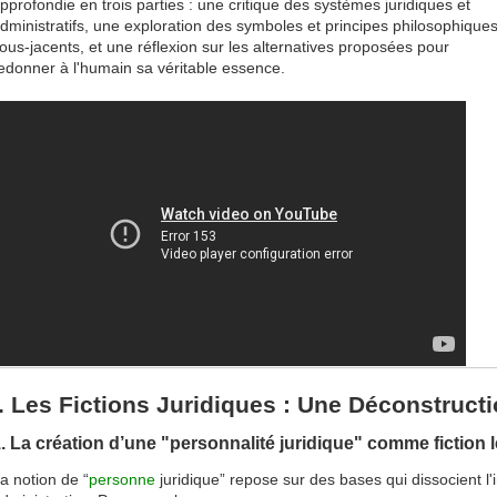
pprofondie en trois parties : une critique des systèmes juridiques et
dministratifs, une exploration des symboles et principes philosophique
ous-jacents, et une réflexion sur les alternatives proposées pour
edonner à l'humain sa véritable essence.
I. Les Fictions Juridiques : Une Déconstructi
. La création d’une "personnalité juridique" comme fiction 
a notion de “
personne
juridique” repose sur des bases qui dissocient l'i