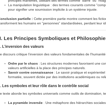
principes maritimes, utilisant des termes comme “barre” ou “rivag
La manipulation linguistique : des termes courants comme “compr
pour signifier une soumission implicite à un système injuste.
onclusion partielle :
Cette première partie montre comment les fiction
ransforment les humains en “personnes” standardisées, perdant leur ide
II. Les Principes Symboliques et Philosophi
. L’inversion des valeurs
e discours critique l’inversion des valeurs fondamentales de l’humanité 
Ordre par le chaos
: Les structures modernes favorisent une con
valeurs artificielles à la place des principes naturels.
Savoir contre connaissance
: Le savoir pratique et expérienti
formatée, souvent dictée par des institutions académiques ou rel
. Les symboles et leur rôle dans le contrôle social
e texte aborde les symboles universels comme outils de domination, te
La pyramide inversée
: Une métaphore des hiérarchies sociales,