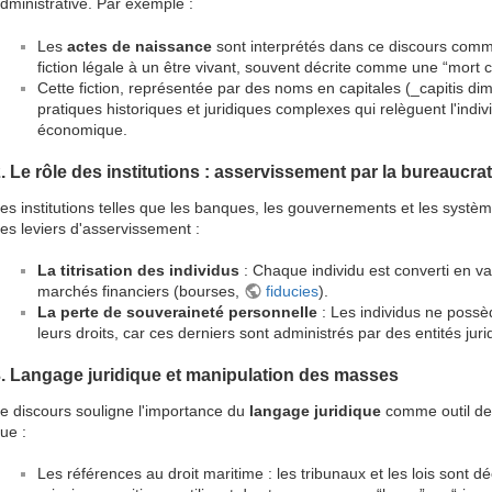
dministrative. Par exemple :
Les
actes de naissance
sont interprétés dans ce discours comm
fiction légale à un être vivant, souvent décrite comme une “mort ci
Cette fiction, représentée par des noms en capitales (_capitis dim
pratiques historiques et juridiques complexes qui relèguent l'indi
économique.
. Le rôle des institutions : asservissement par la bureaucrat
es institutions telles que les banques, les gouvernements et les syst
es leviers d'asservissement :
La titrisation des individus
: Chaque individu est converti en v
marchés financiers (bourses,
fiducies
).
La perte de souveraineté personnelle
: Les individus ne possè
leurs droits, car ces derniers sont administrés par des entités jurid
. Langage juridique et manipulation des masses
e discours souligne l'importance du
langage juridique
comme outil de 
ue :
Les références au droit maritime : les tribunaux et les lois sont