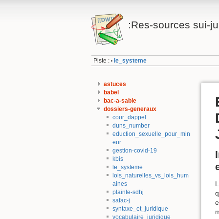
:Res-sources sui-jur
Piste :
le_systeme
•
astuces
babel
bac-a-sable
dossiers-generaux
cour_dappel
duns_number
eduction_sexuelle_pour_min
eur
gestion-covid-19
kbis
le_systeme
lois_naturelles_vs_lois_hum
L
aines
plainte-sdhj
q
safac-j
e
syntaxe_et_juridique
m
vocabulaire_juridique