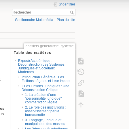
S'identifier
Gestionnaire Multimédia
Plan du site
dossiers-generaux:le_systeme
Table des matières
Exposé Académique :
Déconstruction des Systèmes
Juridiques et Sociétaux
Modernes
s
Introduction Générale : Les
Fictions Légales et Leur Impact
I. Les Fictions Juridiques : Une
Déconstruction Critique
1. La création d’une
"personnalité juridique"
comme fiction légale
2. Le rôle des institutions :
ves
asservissement par la
lus
bureaucratie
3. Langage juridique et
manipulation des masses