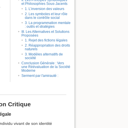
II. Les Principes Symboliques
et Philosophies Sous-Jacents
s
1. L’inversion des valeurs
2. Les symboles et leur rôle
dans le contrôle social
3. La programmation mentale
: outils et stratégies
III. Les Alternatives et Solutions
Proposées
1. Rejet des fictions légales
2. Réappropriation des droits
naturels
3. Modèles alternatifs de
société
Conclusion Générale : Vers
une Réévaluation de la Société
Moderne
Serment par l'amirauté :
on Critique
légale
ndividu vivant de son identité