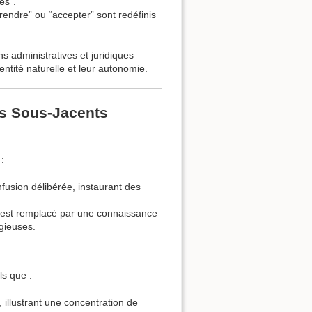
es”.
endre” ou “accepter” sont redéfinis
s administratives et juridiques
ntité naturelle et leur autonomie.
es Sous-Jacents
:
fusion délibérée, instaurant des
el est remplacé par une connaissance
igieuses.
ls que :
 illustrant une concentration de