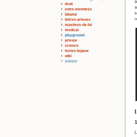
a
droit
a
entre-membres
s
labatut
r
lettres-privees
maximes-de-loi
medical
playground
private
science
textes-legaux
wiki
sidebar
1
L