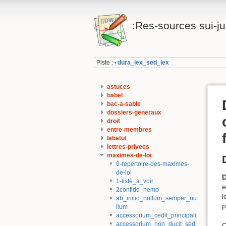
:Res-sources sui-jur
Piste :
dura_lex_sed_lex
•
astuces
babel
bac-a-sable
dossiers-generaux
droit
entre-membres
labatut
lettres-privees
maximes-de-loi
0-repertoire-des-maximes-
de-loi
D
1-liste_a_voir
e
2confido_nemo
l
ab_initio_nullum_semper_nu
p
llum
accessorium_cedit_principali
accessorium_non_ducit_sed
C