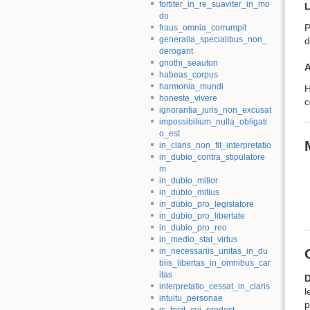
fortiter_in_re_suaviter_in_mo
L
do
P
fraus_omnia_corrumpit
generalia_specialibus_non_
d
derogant
gnothi_seauton
A
habeas_corpus
harmonia_mundi
H
honeste_vivere
c
ignorantia_juris_non_excusat
impossibilium_nulla_obligati
o_est
in_claris_non_fit_interpretatio
in_dubio_contra_stipulatore
m
in_dubio_mitior
in_dubio_mitius
in_dubio_pro_legislatore
in_dubio_pro_libertate
in_dubio_pro_reo
in_medio_stat_virtus
in_necessariis_unitas_in_du
biis_libertas_in_omnibus_car
itas
D
interpretatio_cessat_in_claris
l
intuitu_personae
p
is_fecit_cui_prodest