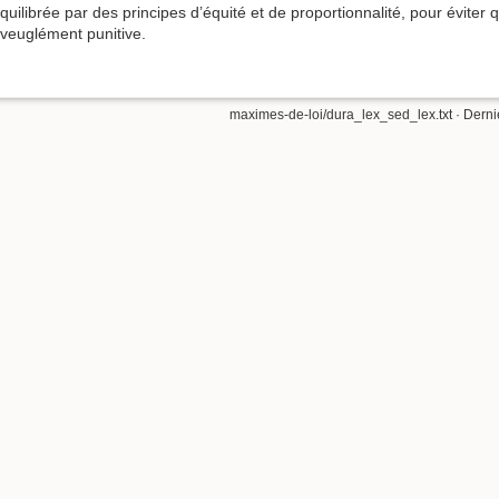
quilibrée par des principes d’équité et de proportionnalité, pour éviter 
veuglément punitive.
maximes-de-loi/dura_lex_sed_lex.txt
· Derni