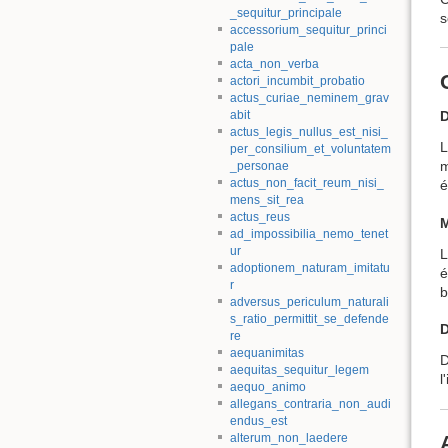
_sequitur_principale
s
accessorium_sequitur_princi
pale
acta_non_verba
actori_incumbit_probatio
actus_curiae_neminem_grav
abit
D
actus_legis_nullus_est_nisi_
L
per_consilium_et_voluntatem
m
_personae
actus_non_facit_reum_nisi_
é
mens_sit_rea
actus_reus
ad_impossibilia_nemo_tenet
ur
L
adoptionem_naturam_imitatu
é
r
b
adversus_periculum_naturali
s_ratio_permittit_se_defende
D
re
aequanimitas
D
aequitas_sequitur_legem
l
aequo_animo
allegans_contraria_non_audi
endus_est
alterum_non_laedere