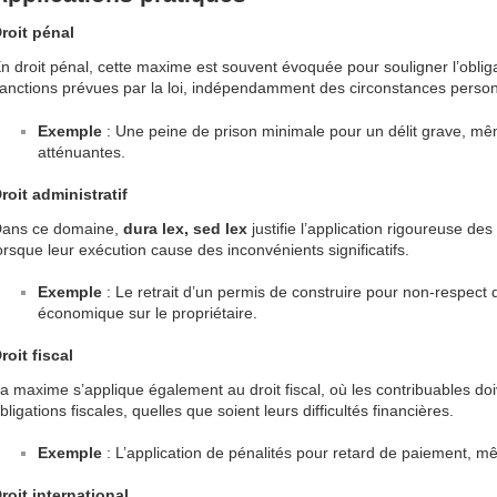
roit pénal
n droit pénal, cette maxime est souvent évoquée pour souligner l’obliga
anctions prévues par la loi, indépendamment des circonstances person
Exemple
: Une peine de prison minimale pour un délit grave, mêm
atténuantes.
roit administratif
ans ce domaine,
dura lex, sed lex
justifie l’application rigoureuse de
orsque leur exécution cause des inconvénients significatifs.
Exemple
: Le retrait d’un permis de construire pour non-respect
économique sur le propriétaire.
roit fiscal
a maxime s’applique également au droit fiscal, où les contribuables do
bligations fiscales, quelles que soient leurs difficultés financières.
Exemple
: L’application de pénalités pour retard de paiement, 
roit international