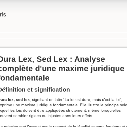
is.
Dura Lex, Sed Lex : Analyse
complète d'une maxime juridique
fondamentale
Définition et signification
ura lex, sed lex
, signifiant en latin “La loi est dure, mais c'est la loi”,
xprime une maxime juridique fondamentale. Elle illustre le principe sel
equel les lois doivent être appliquées strictement, même lorsqu'elles
euvent sembler rigides ou injustes dans leurs effets.
e principe met l'accent sur le respect de la légalité comme fondement de 