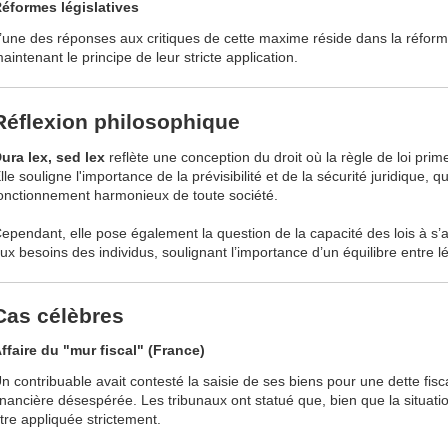
éformes législatives
’une des réponses aux critiques de cette maxime réside dans la réforme
aintenant le principe de leur stricte application.
Réflexion philosophique
ura lex, sed lex
reflète une conception du droit où la règle de loi prime
lle souligne l'importance de la prévisibilité et de la sécurité juridique, q
onctionnement harmonieux de toute société.
ependant, elle pose également la question de la capacité des lois à s’a
ux besoins des individus, soulignant l’importance d’un équilibre entre l
Cas célèbres
ffaire du "mur fiscal" (France)
n contribuable avait contesté la saisie de ses biens pour une dette fisc
inancière désespérée. Les tribunaux ont statué que, bien que la situation 
tre appliquée strictement.