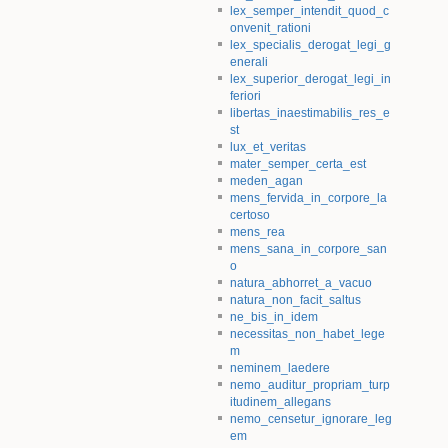
lex_semper_intendit_quod_c
onvenit_rationi
lex_specialis_derogat_legi_g
enerali
lex_superior_derogat_legi_in
feriori
libertas_inaestimabilis_res_e
st
lux_et_veritas
mater_semper_certa_est
meden_agan
mens_fervida_in_corpore_la
certoso
mens_rea
mens_sana_in_corpore_san
o
natura_abhorret_a_vacuo
natura_non_facit_saltus
ne_bis_in_idem
necessitas_non_habet_lege
m
neminem_laedere
nemo_auditur_propriam_turp
itudinem_allegans
nemo_censetur_ignorare_leg
em