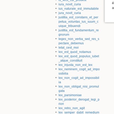
é
iura_novit_curia
a
ius_naturale_est_immutabile
jura_novit_curia
justitia_est_constans_et_per
petua_voluntas_ius_suum_c
uique_tribuendi
justitia_est_fundamentum_re
gnorum
leges_non_verba_sed_res_s
pectare_debemus
letat_cest_moi
lex_est_quod_notamus
lex_est_quod_populus_iubet
_atque_constituit
lex_injusta_non_est_lex
lex_neminem_cogit_ad_impo
ssibilia
lex_non_cogit_ad_impossibil
ia
lex_non_obligat_nisi_promul
gata
lex_parsimoniae
lex_posterior_derogat_legi_p
riori
lex_retro_non_agit
lex_semper_dabit_remedium