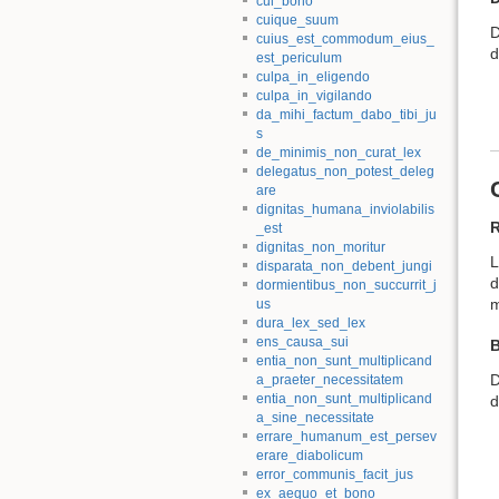
cui_bono
cuique_suum
D
cuius_est_commodum_eius_
d
est_periculum
culpa_in_eligendo
culpa_in_vigilando
da_mihi_factum_dabo_tibi_ju
s
de_minimis_non_curat_lex
delegatus_non_potest_deleg
are
dignitas_humana_inviolabilis
R
_est
dignitas_non_moritur
L
disparata_non_debent_jungi
d
dormientibus_non_succurrit_j
m
us
dura_lex_sed_lex
ens_causa_sui
B
entia_non_sunt_multiplicand
D
a_praeter_necessitatem
entia_non_sunt_multiplicand
d
a_sine_necessitate
errare_humanum_est_persev
erare_diabolicum
error_communis_facit_jus
ex_aequo_et_bono