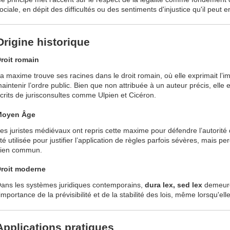
ociale, en dépit des difficultés ou des sentiments d'injustice qu'il peut 
Origine historique
roit romain
a maxime trouve ses racines dans le droit romain, où elle exprimait l’i
aintenir l’ordre public. Bien que non attribuée à un auteur précis, elle
crits de jurisconsultes comme Ulpien et Cicéron.
Moyen Âge
es juristes médiévaux ont repris cette maxime pour défendre l’autorité de
té utilisée pour justifier l’application de règles parfois sévères, mais
ien commun.
roit moderne
ans les systèmes juridiques contemporains,
dura lex, sed lex
demeure 
'importance de la prévisibilité et de la stabilité des lois, même lorsqu'
Applications pratiques