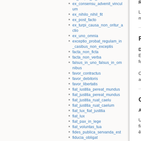
R
ex_consensu_advenit_vincul
um
L
ex_nihilo_nihil_fit
m
ex_post_facto
ex_turpi_causa_non_oritur_a
ctio
ex_uno_omnia
exceptio_probat_regulam_in
_casibus_non_exceptis
D
facta_non_ficta
E
facta_non_verba
f
falsus_in_uno_falsus_in_om
nibus
C
favor_contractus
favor_debitoris
a
favor_libertatis
fiat_iustitia_pereat_mundus
fiat_justitia_pereat_mundus
fiat_justitia_ruat_caelu
fiat_justitia_ruat_caelum
A
fiat_lux_fiat_justitia
fiat_lux
U
fiat_pax_in_lege
f
fiat_voluntas_tua
ê
fides_publica_servanda_est
fiducia_obligat