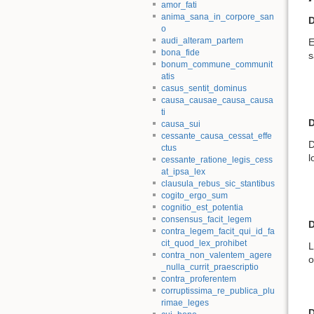
amor_fati
anima_sana_in_corpore_san
D
o
audi_alteram_partem
E
bona_fide
s
bonum_commune_communit
atis
casus_sentit_dominus
causa_causae_causa_causa
ti
D
causa_sui
cessante_causa_cessat_effe
D
ctus
l
cessante_ratione_legis_cess
at_ipsa_lex
clausula_rebus_sic_stantibus
cogito_ergo_sum
cognitio_est_potentia
consensus_facit_legem
D
contra_legem_facit_qui_id_fa
cit_quod_lex_prohibet
L
contra_non_valentem_agere
o
_nulla_currit_praescriptio
contra_proferentem
corruptissima_re_publica_plu
rimae_leges
D