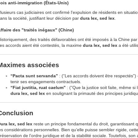
ois anti-immigration (États-Unis)
lusieurs cas judiciaires ont confirmé l'expulsion de résidents en situatio
ans la société, justifiant leur décision par
dura lex, sed lex
.
ffaire des "traités inégaux" (Chine)
istoriquement, des traités défavorables ont été imposés à la Chine par
es accords aient été contestés, la maxime
dura lex, sed lex
a été utili
Maximes associées
“Pacta sunt servanda”
: (“Les accords doivent être respectés”) 
tenir ses engagements contractuels.
“Fiat justitia, ruat caelum”
: (“Que la justice soit faite, même si 
dura lex, sed lex
en soulignant la primauté des principes juridiq
Conclusion
ura lex, sed lex
reste un principe fondamental du droit, garantissant q
es considérations personnelles. Bien qu’elle puisse sembler rigide, cet
réservation de l’ordre juridique et de la stabilité sociale. Toutefois, son